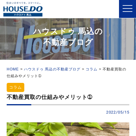
toggle
naviga
ハウスドゥ 馬込の
不動産ブログ
HOME
ハウスドゥ 馬込の不動産ブログ
コラム
不動産買取の
仕組みやメリット➀
コラム
不動産買取の仕組みやメリット➀
2022/05/15